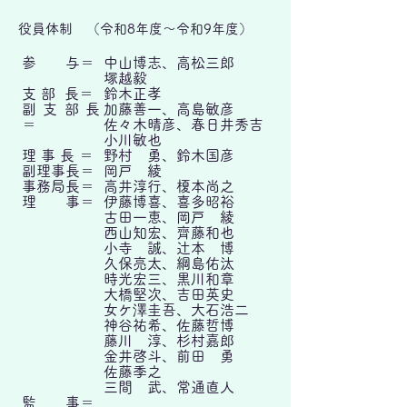
役員体制 （令和8年度～令和9年度）
参 与＝
中山博志、高松三郎
塚越毅
支 部 長＝
鈴木正孝
副支部長
加藤善一、高島敏彦
＝
佐々木晴彦、春日井秀吉
小川敏也
理 事 長 ＝
野村 勇、鈴木国彦
副理事長＝
岡戸 綾
事務局長＝
高井淳行、榎本尚之
理 事＝
伊藤博喜、喜多昭裕
古田一恵、岡戸 綾
西山知宏、齊藤和也
小寺 誠、辻本 博
久保亮太、綱島佑汰
時光宏三、黒川和章
大橋堅次、吉田英史
女ケ澤圭吾、大石浩二
神谷祐希、佐藤哲博
藤川 淳、杉村嘉郎
金井啓斗、前田 勇
佐藤季之
​
三間 武、常通直人
監 事＝