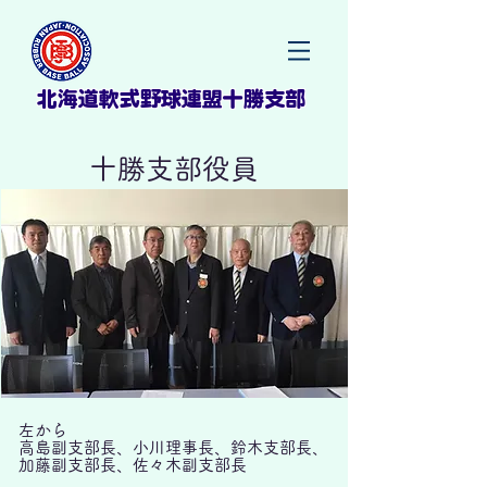
北海道軟式野球連盟十勝支部
十勝支部役員
左から
高島副支部長、小川理事長、鈴木支部長、
加藤副支部長、佐々木副支部長