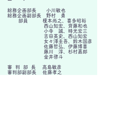
総務企画部長 小川敏也
総務企画副部長 野村 勇
部員 榎本尚之、喜多昭裕
西山知宏、齊藤和也
小寺 誠、時光宏三
吉田英史、西山知宏
女々澤圭吾、鈴木国彦
佐藤哲弘、伊藤博喜
藤川 淳、杉村嘉郎
金井啓斗
審 判 部 長 高島敏彦
審判部副部長 佐藤孝之
幹事 前田 勇、黒川和章
高井淳行、辻本 博
綱島佑汰
​アナウンス部 古田一恵
技 術 委 員 長 小寺 誠
技術副委員長 佐藤季之
技術委員 鈴木国彦、加藤和博
高井淳行、黒川和章
西野孝典、杉村剛美
我妻修一、相馬謙一郎