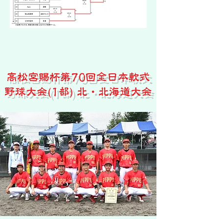
高松宮賜杯第70回全日本軟式
野球大会(1部) 北・北海道大会