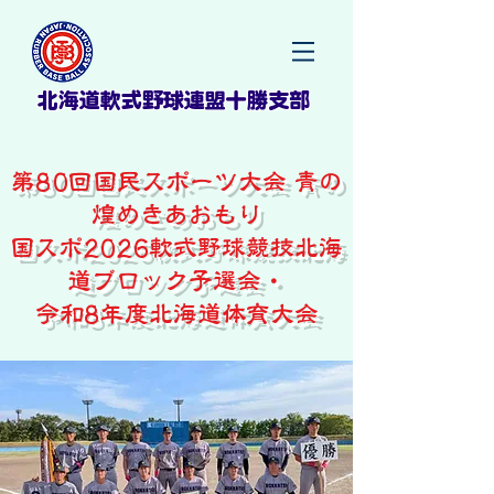
北海道軟式野球連盟十勝支部
第80回国民スポーツ大会 青の
煌めきあおもり
国スポ2026軟式野球競技北海
道ブロック予選会・
令和8年度北海道体育大会